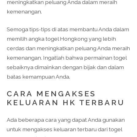
meningkatkan peluang Anda dalam meraih
kemenangan.
Semoga tips-tips di atas membantu Anda dalam
memilih angka togel Hongkong yang lebih
cerdas dan meningkatkan peluang Anda meraih
kemenangan. Ingatlah bahwa permainan togel
sebaiknya dimainkan dengan bijak dan dalam
batas kemampuan Anda.
CARA MENGAKSES
KELUARAN HK TERBARU
Ada beberapa cara yang dapat Anda gunakan
untuk mengakses keluaran terbaru dari togel