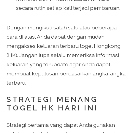
secara rutin setiap kali terjadi pembaruan.
Dengan mengikuti salah satu atau beberapa
cara di atas, Anda dapat dengan mudah
mengakses keluaran terbaru togel Hongkong
(HK). Jangan lupa selalu memeriksa informasi
keluaran yang terupdate agar Anda dapat
membuat keputusan berdasarkan angka-angka
terbaru.
STRATEGI MENANG
TOGEL HK HARI INI
Strategi pertama yang dapat Anda gunakan