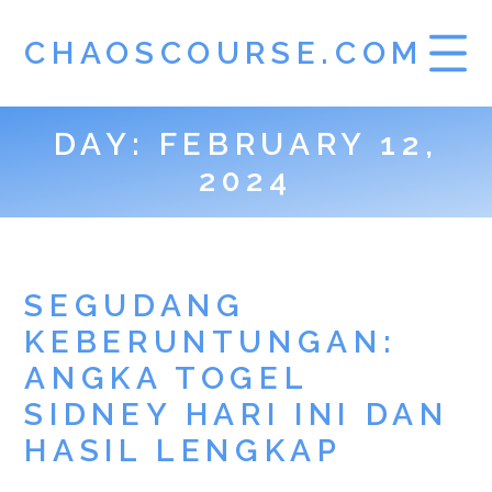
CHAOSCOURSE.COM
DAY:
FEBRUARY 12,
HOME
2024
DATA HK
SEGUDANG
KEBERUNTUNGAN:
ANGKA TOGEL
SIDNEY HARI INI DAN
HASIL LENGKAP