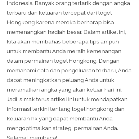
Indonesia. Banyak orang tertarik dengan angka
terbaru dan keluaran tercepat dari togel
Hongkong karena mereka berharap bisa
memenangkan hadiah besar. Dalam artikel ini,
kita akan membahas beberapa tips ampuh
untuk membantu Anda meraih kemenangan
dalam permainan togel Hongkong. Dengan
memahami data dan pengeluaran terbaru, Anda
dapat meningkatkan peluang Anda untuk
meramalkan angka yang akan keluar hari ini.
Jadi, simak terus artikel ini untuk mendapatkan
informasi terkini tentang togel hongkong dan
keluaran hk yang dapat membantu Anda
mengoptimalkan strategi permainan Anda.
Selamat membaca!