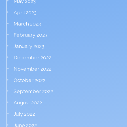
May 2023
April 2023
March 2023
February 2023
January 2023
December 2022
November 2022
October 2022
September 2022
August 2022
July 2022
June 2022