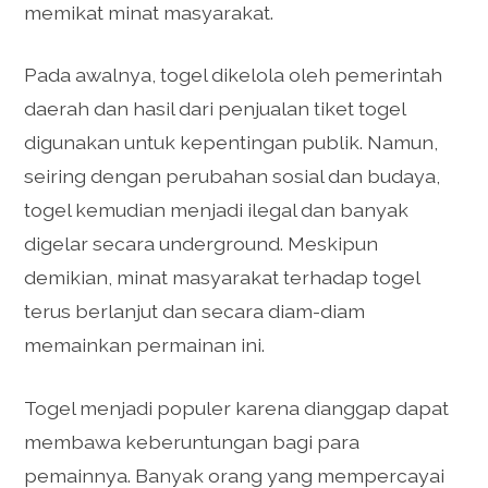
memikat minat masyarakat.
Pada awalnya, togel dikelola oleh pemerintah
daerah dan hasil dari penjualan tiket togel
digunakan untuk kepentingan publik. Namun,
seiring dengan perubahan sosial dan budaya,
togel kemudian menjadi ilegal dan banyak
digelar secara underground. Meskipun
demikian, minat masyarakat terhadap togel
terus berlanjut dan secara diam-diam
memainkan permainan ini.
Togel menjadi populer karena dianggap dapat
membawa keberuntungan bagi para
pemainnya. Banyak orang yang mempercayai