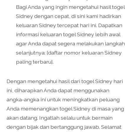
Bagi Anda yang ingin mengetahui hasil togel
Sidney dengan cepat, di sini kami hadirkan
keluaran Sidney tercepat hari ini. Dapatkan
informasi keluaran togel Sidney lebih awal
agar Anda dapat segera melakukan langkah
selanjutnya: [daftar nomor keluaran Sidney
paling terbaru].
Dengan mengetahui hasil dari togel Sidney hari
ini, diharapkan Anda dapat menggunakan
angka-angka ini untuk meningkatkan peluang
Anda memenangkan togel Sidney di masa yang
akan datang. Ingatlah selalu untuk bermain
dengan bijak dan bertanggung jawab. Selamat