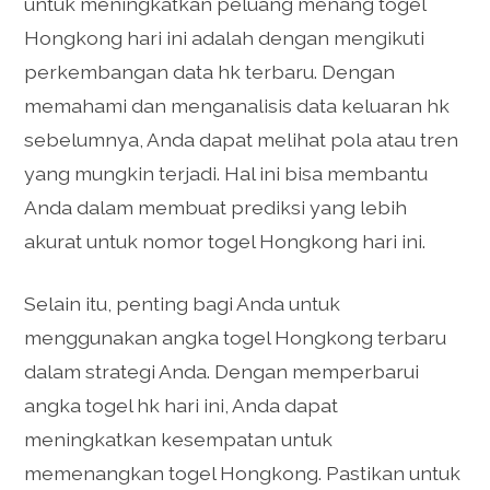
untuk meningkatkan peluang menang togel
Hongkong hari ini adalah dengan mengikuti
perkembangan data hk terbaru. Dengan
memahami dan menganalisis data keluaran hk
sebelumnya, Anda dapat melihat pola atau tren
yang mungkin terjadi. Hal ini bisa membantu
Anda dalam membuat prediksi yang lebih
akurat untuk nomor togel Hongkong hari ini.
Selain itu, penting bagi Anda untuk
menggunakan angka togel Hongkong terbaru
dalam strategi Anda. Dengan memperbarui
angka togel hk hari ini, Anda dapat
meningkatkan kesempatan untuk
memenangkan togel Hongkong. Pastikan untuk