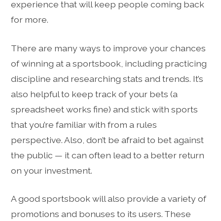
experience that will keep people coming back
for more.
There are many ways to improve your chances
of winning at a sportsbook, including practicing
discipline and researching stats and trends. It’s
also helpful to keep track of your bets (a
spreadsheet works fine) and stick with sports
that you’re familiar with from a rules
perspective. Also, don’t be afraid to bet against
the public — it can often lead to a better return
on your investment.
A good sportsbook will also provide a variety of
promotions and bonuses to its users. These