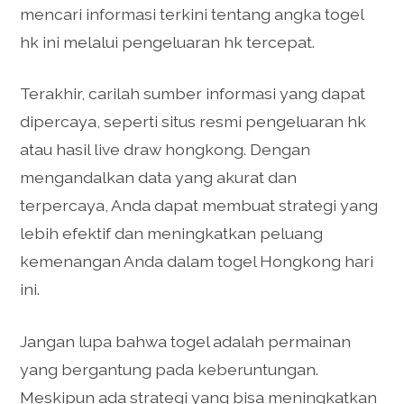
mencari informasi terkini tentang angka togel
hk ini melalui pengeluaran hk tercepat.
Terakhir, carilah sumber informasi yang dapat
dipercaya, seperti situs resmi pengeluaran hk
atau hasil live draw hongkong. Dengan
mengandalkan data yang akurat dan
terpercaya, Anda dapat membuat strategi yang
lebih efektif dan meningkatkan peluang
kemenangan Anda dalam togel Hongkong hari
ini.
Jangan lupa bahwa togel adalah permainan
yang bergantung pada keberuntungan.
Meskipun ada strategi yang bisa meningkatkan