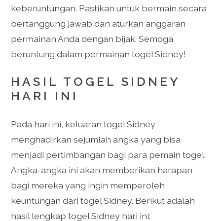
keberuntungan. Pastikan untuk bermain secara
bertanggung jawab dan aturkan anggaran
permainan Anda dengan bijak. Semoga
beruntung dalam permainan togel Sidney!
HASIL TOGEL SIDNEY
HARI INI
Pada hari ini, keluaran togel Sidney
menghadirkan sejumlah angka yang bisa
menjadi pertimbangan bagi para pemain togel.
Angka-angka ini akan memberikan harapan
bagi mereka yang ingin memperoleh
keuntungan dari togel Sidney. Berikut adalah
hasil lengkap togel Sidney hari ini: