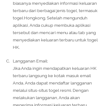
biasanya menyediakan informasi keluaran
terbaru dari berbagai jenis togel, termasuk
togel Hongkong. Setelah mengunduh
aplikasi, Anda cukup membuka aplikasi
tersebut dan mencari menu atau tab yang
menyediakan keluaran terbaru untuk togel
HK.
Langganan Email:
Jika Anda ingin mendapatkan keluaran HK
terbaru langsung ke kotak masuk email
Anda, Anda dapat mendaftar langganan
melalui situs-situs togel resmi. Dengan
melakukan langganan, Anda akan
menerima informasi keluaran terbaru