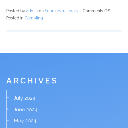
Posted by
admin
on
February 12, 2024
–
Comments Off
Posted in
Gambling
ARCHIVES
July 2024
June 2024
May 2024