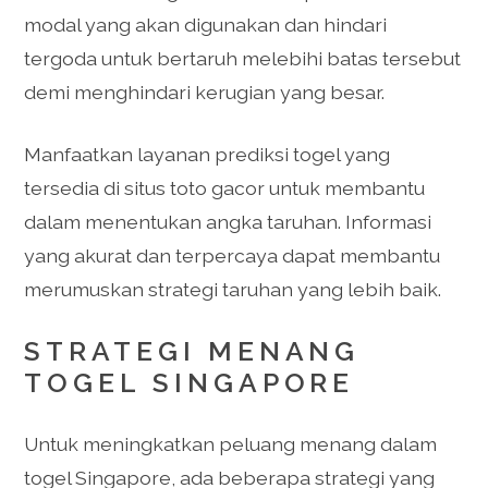
modal yang akan digunakan dan hindari
tergoda untuk bertaruh melebihi batas tersebut
demi menghindari kerugian yang besar.
Manfaatkan layanan prediksi togel yang
tersedia di situs toto gacor untuk membantu
dalam menentukan angka taruhan. Informasi
yang akurat dan terpercaya dapat membantu
merumuskan strategi taruhan yang lebih baik.
STRATEGI MENANG
TOGEL SINGAPORE
Untuk meningkatkan peluang menang dalam
togel Singapore, ada beberapa strategi yang