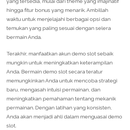
yang tersedia, mulai dari theme yang imajinatif
hingga fitur bonus yang menarik. Ambillah
waktu untuk menjelajahi berbagai opsi dan
temukan yang paling sesuai dengan selera
bermain Anda.
Terakhir, manfaatkan akun demo slot sebaik
mungkin untuk meningkatkan keterampilan
Anda. Bermain demo slot secara teratur
memungkinkan Anda untuk mencoba strategi
baru, mengasah intuisi permainan, dan
meningkatkan pemahaman tentang mekanik
permainan. Dengan latihan yang konsisten,
Anda akan menjadi ahli dalam menguasai demo
slot.