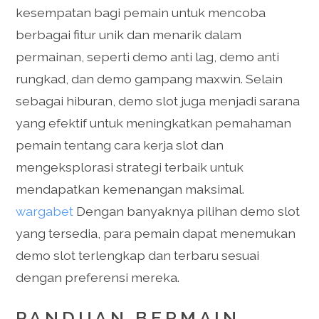
kesempatan bagi pemain untuk mencoba
berbagai fitur unik dan menarik dalam
permainan, seperti demo anti lag, demo anti
rungkad, dan demo gampang maxwin. Selain
sebagai hiburan, demo slot juga menjadi sarana
yang efektif untuk meningkatkan pemahaman
pemain tentang cara kerja slot dan
mengeksplorasi strategi terbaik untuk
mendapatkan kemenangan maksimal.
wargabet
Dengan banyaknya pilihan demo slot
yang tersedia, para pemain dapat menemukan
demo slot terlengkap dan terbaru sesuai
dengan preferensi mereka.
PANDUAN BERMAIN