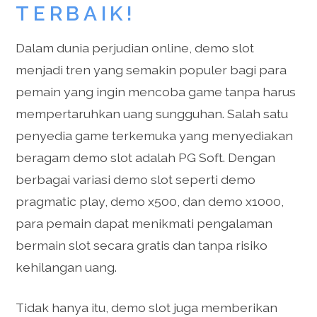
TERBAIK!
Dalam dunia perjudian online, demo slot
menjadi tren yang semakin populer bagi para
pemain yang ingin mencoba game tanpa harus
mempertaruhkan uang sungguhan. Salah satu
penyedia game terkemuka yang menyediakan
beragam demo slot adalah PG Soft. Dengan
berbagai variasi demo slot seperti demo
pragmatic play, demo x500, dan demo x1000,
para pemain dapat menikmati pengalaman
bermain slot secara gratis dan tanpa risiko
kehilangan uang.
Tidak hanya itu, demo slot juga memberikan