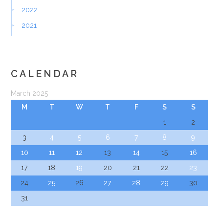
2022
2021
CALENDAR
March 2025
M
T
W
T
F
S
S
1
2
3
4
5
6
7
8
9
10
11
12
13
14
15
16
17
18
19
20
21
22
23
24
25
26
27
28
29
30
31