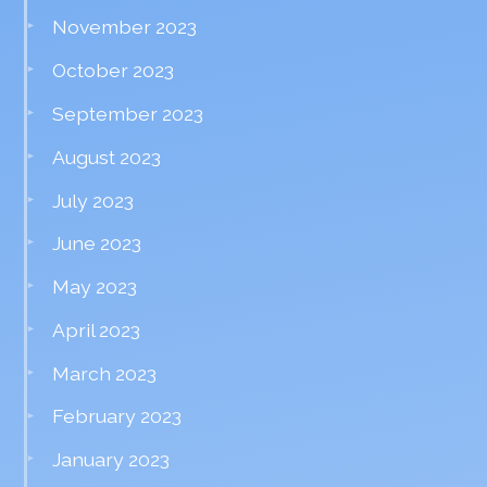
November 2023
October 2023
September 2023
August 2023
July 2023
June 2023
May 2023
April 2023
March 2023
February 2023
January 2023