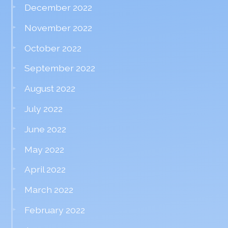
December 2022
November 2022
October 2022
September 2022
August 2022
July 2022
June 2022
May 2022
April 2022
March 2022
February 2022