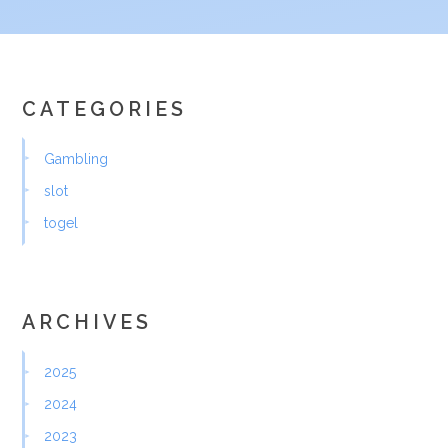
CATEGORIES
Gambling
slot
togel
ARCHIVES
2025
2024
2023