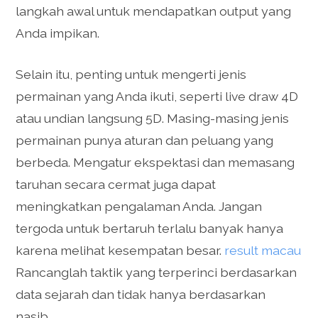
langkah awal untuk mendapatkan output yang
Anda impikan.
Selain itu, penting untuk mengerti jenis
permainan yang Anda ikuti, seperti live draw 4D
atau undian langsung 5D. Masing-masing jenis
permainan punya aturan dan peluang yang
berbeda. Mengatur ekspektasi dan memasang
taruhan secara cermat juga dapat
meningkatkan pengalaman Anda. Jangan
tergoda untuk bertaruh terlalu banyak hanya
karena melihat kesempatan besar.
result macau
Rancanglah taktik yang terperinci berdasarkan
data sejarah dan tidak hanya berdasarkan
nasib.