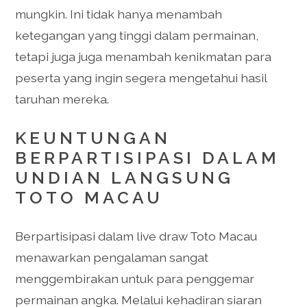
mungkin. Ini tidak hanya menambah
ketegangan yang tinggi dalam permainan,
tetapi juga juga menambah kenikmatan para
peserta yang ingin segera mengetahui hasil
taruhan mereka.
KEUNTUNGAN
BERPARTISIPASI DALAM
UNDIAN LANGSUNG
TOTO MACAU
Berpartisipasi dalam live draw Toto Macau
menawarkan pengalaman sangat
menggembirakan untuk para penggemar
permainan angka. Melalui kehadiran siaran