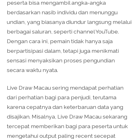
peserta bisa mengambil angka-angka
berdasarkan nasib individu dan menunggu
undian, yang biasanya diundur langsung melalui
berbagai saluran, seperti channel YouTube.
Dengan cara ini, pemain tidak hanya saja
berpartisipasi dalam, tetapi juga menikmati
sensasi menyaksikan proses pengundian
secara waktu nyata.
Live Draw Macau sering mendapat perhatian
dari perhatian bagi para penjudi, terutama
karena cepatnya dan keterbaruan data yang
disajikan. Misalnya, Live Draw Macau sekarang
tercepat memberikan bagi para peserta untuk
mengetahui output paling recent secepat