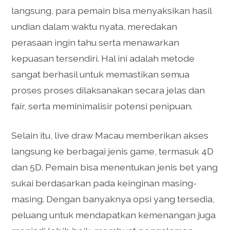
langsung, para pemain bisa menyaksikan hasil
undian dalam waktu nyata, meredakan
perasaan ingin tahu serta menawarkan
kepuasan tersendiri. Hal ini adalah metode
sangat berhasil untuk memastikan semua
proses proses dilaksanakan secara jelas dan
fair, serta meminimalisir potensi penipuan.
Selain itu, live draw Macau memberikan akses
langsung ke berbagai jenis game, termasuk 4D
dan 5D. Pemain bisa menentukan jenis bet yang
sukai berdasarkan pada keinginan masing-
masing. Dengan banyaknya opsi yang tersedia,
peluang untuk mendapatkan kemenangan juga