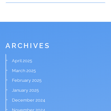
ARCHIVES
April 2025
March 2025
February 2025
January 2025
December 2024
November 2024