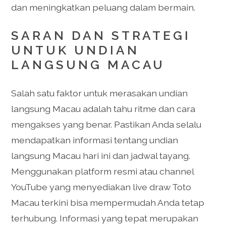
dan meningkatkan peluang dalam bermain.
SARAN DAN STRATEGI
UNTUK UNDIAN
LANGSUNG MACAU
Salah satu faktor untuk merasakan undian
langsung Macau adalah tahu ritme dan cara
mengakses yang benar. Pastikan Anda selalu
mendapatkan informasi tentang undian
langsung Macau hari ini dan jadwal tayang.
Menggunakan platform resmi atau channel
YouTube yang menyediakan live draw Toto
Macau terkini bisa mempermudah Anda tetap
terhubung. Informasi yang tepat merupakan