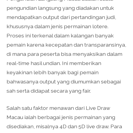
pengundian langsung yang diadakan untuk
mendapatkan output dari pertandingan judi,
khususnya dalam jenis permainan lotere.
Proses ini terkenal dalam kalangan banyak
pemain karena kecepatan dan transparansinya,
di mana para peserta bisa menyaksikan dalam
real-time hasil undian. Ini memberikan
keyakinan lebih banyak bagi pemain
bahwasanya output yang diumumkan sebagai
sah serta didapat secara yang fair.
Salah satu faktor menawan dari Live Draw
Macau ialah berbagai jenis permainan yang
disediakan, misalnya 4D dan 5D live draw. Para