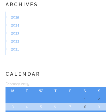
ARCHIVES
2025
2024
2023
2022
2021
CALENDAR
February 2025
M
T
W
T
F
S
S
1
2
3
4
5
6
7
8
9