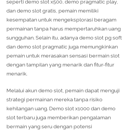
seperti demo slot x500, demo pragmatic play,
dan demo slot gratis, pemain memiliki
kesempatan untuk mengeksplorasi beragam
permainan tanpa harus mempertaruhkan uang
sungguhan. Selain itu, adanya demo slot pg soft
dan demo slot pragmatic juga memungkinkan
pemain untuk merasakan sensasi bermain slot
dengan tampilan yang menarik dan fitur-fitur
menarik.
Melalui akun demo slot, pemain dapat menguji
strategi permainan mereka tanpa risiko
kehilangan uang. Demo slot x1000 dan demo
slot terbaru juga memberikan pengalaman
bermain yang seru dengan potensi