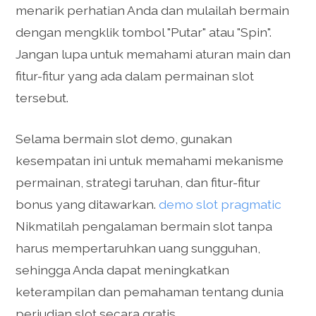
menarik perhatian Anda dan mulailah bermain
dengan mengklik tombol "Putar" atau "Spin".
Jangan lupa untuk memahami aturan main dan
fitur-fitur yang ada dalam permainan slot
tersebut.
Selama bermain slot demo, gunakan
kesempatan ini untuk memahami mekanisme
permainan, strategi taruhan, dan fitur-fitur
bonus yang ditawarkan.
demo slot pragmatic
Nikmatilah pengalaman bermain slot tanpa
harus mempertaruhkan uang sungguhan,
sehingga Anda dapat meningkatkan
keterampilan dan pemahaman tentang dunia
perjudian slot secara gratis.