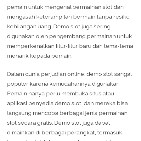
pemain untuk mengenal permainan slot dan
mengasah keterampilan bermain tanpa resiko
kehilangan uang. Demo slot juga sering
digunakan oleh pengembang permainan untuk
memperkenalkan fitur-fitur baru dan tema-tema
menarik kepada pemain.
Dalam dunia perjudian online, demo slot sangat
populer karena kemudahannya digunakan.
Pemain hanya perlu membuka situs atau
aplikasi penyedia demo slot, dan mereka bisa
langsung mencoba berbagai jenis permainan
slot secara gratis. Demo slot juga dapat
dimainkan di berbagai perangkat, termasuk