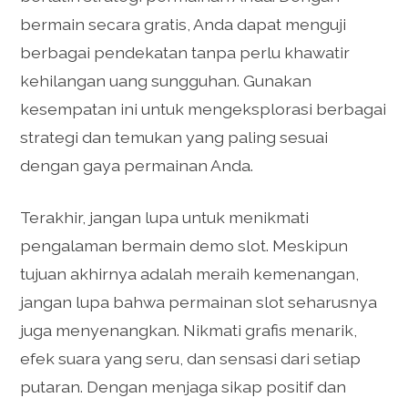
bermain secara gratis, Anda dapat menguji
berbagai pendekatan tanpa perlu khawatir
kehilangan uang sungguhan. Gunakan
kesempatan ini untuk mengeksplorasi berbagai
strategi dan temukan yang paling sesuai
dengan gaya permainan Anda.
Terakhir, jangan lupa untuk menikmati
pengalaman bermain demo slot. Meskipun
tujuan akhirnya adalah meraih kemenangan,
jangan lupa bahwa permainan slot seharusnya
juga menyenangkan. Nikmati grafis menarik,
efek suara yang seru, dan sensasi dari setiap
putaran. Dengan menjaga sikap positif dan