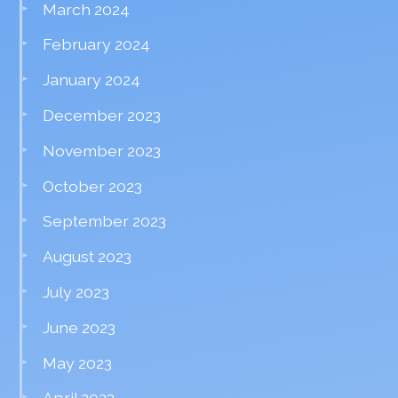
March 2024
February 2024
January 2024
December 2023
November 2023
October 2023
September 2023
August 2023
July 2023
June 2023
May 2023
April 2023