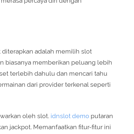
 merasa percaya diri dengan
 diterapkan adalah memilih slot
sen biasanya memberikan peluang lebih
set terlebih dahulu dan mencari tahu
ainan dari provider terkenal seperti
warkan oleh slot.
idnslot demo
putaran
 jackpot. Memanfaatkan fitur-fitur ini