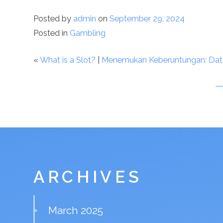
Posted by
admin
on
September 29, 2024
Posted in
Gambling
«
What is a Slot?
|
Menemukan Keberuntungan: Data d
ARCHIVES
March 2025