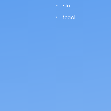
slot
togel