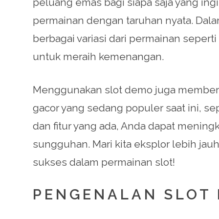
peluang emas bagi siapa saja yang i
permainan dengan taruhan nyata. Dala
berbagai variasi dari permainan sepe
untuk meraih kemenangan.
Menggunakan slot demo juga memberik
gacor yang sedang populer saat ini, s
dan fitur yang ada, Anda dapat menin
sungguhan. Mari kita eksplor lebih ja
sukses dalam permainan slot!
PENGENALAN SLOT