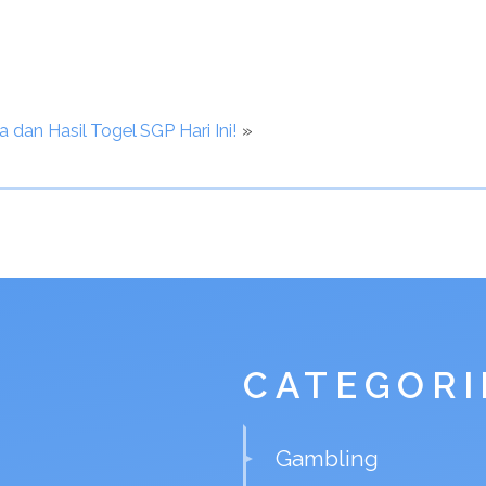
an Hasil Togel SGP Hari Ini!
»
CATEGORI
Gambling